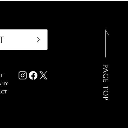
IT
ANY
ACT